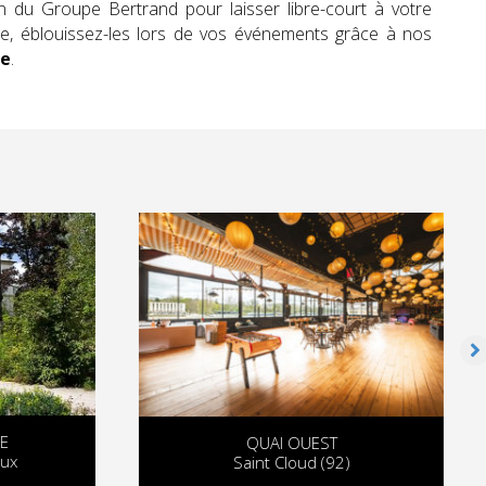
n du Groupe Bertrand pour laisser libre-court à votre
e, éblouissez-les lors de vos événements grâce à nos
ée
.
QUAI OUEST
x
Saint Cloud (92)