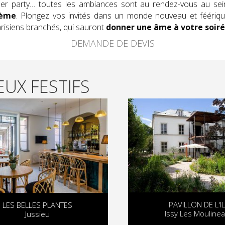
mmer party… toutes les ambiances sont au rendez-vous au sei
hème
. Plongez vos invités dans un monde nouveau et féériqu
risiens branchés, qui sauront
donner une âme à votre soir
DEMANDE DE DEVIS
UX FESTIFS
PAVILLON DE L'ILE
LES BELLES PLANTES
Issy Les Moulineau
Jussieu