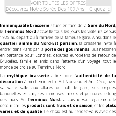
VOIR TOUTES LES OFFRES
Découvrez Notre Soirée Des 100 Ans – Cliquez Ici
Immanquable brasserie
située en face de la
Gare du Nord
le
Terminus Nord
accueille tous les jours les visiteurs depuis
1925 au départ ou à l’arrivée de la fameuse gare. Ainsi, dans le
quartier animé du Nord-Est parisien
, la brasserie invite à
entrer dans Paris par la
porte des gourmands
. Businessmen
en partance pour Londres, députés européens de retour de
Bruxelles, famille et amis dans l’attente d’un voyage, tout le
monde se croise au Terminus Nord.
La
mythique brasserie
attire pour l’
authenticité de l
décoration
à mi-chemin entre Art Nouveau et Art Déco, avec
sa vaste salle aux allures de hall de gare, ses longues
banquettes en cuir, ses immenses miroirs et peintures le long
des murs. Au
Terminus Nord
, la cuisine vaut également l
détour car les
produits sont frais et de saison
, et les
plat
variés et de qualité
. Le choix est au rendez-vous avec de