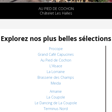
AU PIED DE COCHON
Châtelet Les Halles
Explorez nos plus belles sélections
Procope
Grand Café Capucines
Au Pied de Cochon
L'Alsace
La Lorraine
Brasserie des Champs
Meida
Amanie
La Coupole
Le Dancing de La Coupole
Terminus Nord