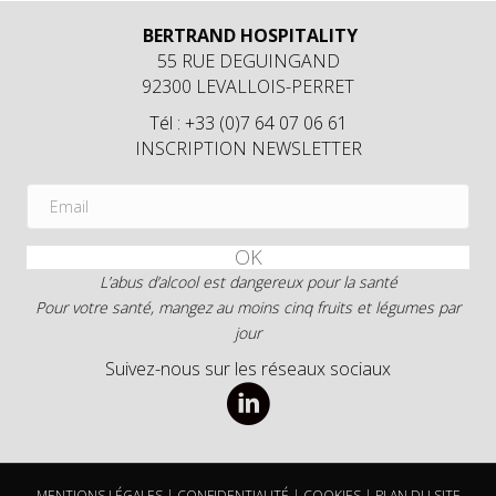
BERTRAND HOSPITALITY
55 RUE DEGUINGAND
92300 LEVALLOIS-PERRET
Tél : +33 (0)7 64 07 06 61
INSCRIPTION NEWSLETTER
OK
L’abus d’alcool est dangereux pour la santé
Pour votre santé, mangez au moins cinq fruits et légumes par
jour
Suivez-nous sur les réseaux sociaux
MENTIONS LÉGALES
|
CONFIDENTIALITÉ
|
COOKIES
|
PLAN DU SITE