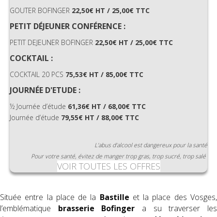
GOUTER BOFINGER
22,50€ HT / 25,00€ TTC
PETIT DÉJEUNER CONFÉRENCE :
PETIT DEJEUNER BOFINGER
22,50€ HT / 25,00€ TTC
COCKTAIL :
COCKTAIL 20 PCS
75,53€ HT / 85,00€ TTC
JOURNÉE
D'
ETUDE :
½ Journée d’étude
61,36€ HT / 68,00€ TTC
Journée d’étude
79,55€ HT /
88,00€ TTC
L’abus d’alcool est dangereux pour la santé
Pour votre santé, évitez de manger trop gras, trop sucré, trop salé
VOIR TOUTES LES OFFRES
Située entre la place de la
Bastille
et la place des Vosges
l’emblématique
brasserie Bofinger
a su traverser le