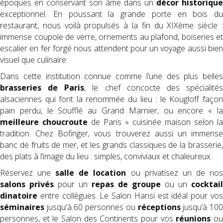
époques en conservant son âme dans un
décor historique
exceptionnel. En poussant la grande porte en bois du
restaurant, nous voilà propulsés à la fin du XIXème siècle :
immense coupole de verre, ornements au plafond, boiseries et
escalier en fer forgé nous attendent pour un voyage aussi bien
visuel que culinaire.
Dans cette institution connue comme l’une des plus belles
brasseries de Paris
, le chef concocte des spécialité
alsaciennes qui font la renommée du lieu : le Kougloff façon
pain perdu, le Soufflé au Grand Marnier, ou encore « la
meilleure choucroute
de Paris » cuisinée maison selon la
tradition. Chez Bofinger, vous trouverez aussi un immense
banc de fruits de mer, et les grands classiques de la brasserie,
des plats à l’image du lieu : simples, conviviaux et chaleureux.
Réservez une
salle de location
ou privatisez un de no
salons privés
pour un
repas de groupe
ou un
cocktail
dinatoire
entre collègues. Le Salon Hansi est idéal pour vos
séminaires
jusqu'à 60 personnes ou
réceptions
jusqu’à 10
personnes, et le Salon des Continents pour vos
réunions
o