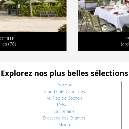
LES MARIONNETTES
Jardin du Luxembourg
Explorez nos plus belles sélections
Procope
Grand Café Capucines
Au Pied de Cochon
L'Alsace
La Lorraine
Brasserie des Champs
Meida